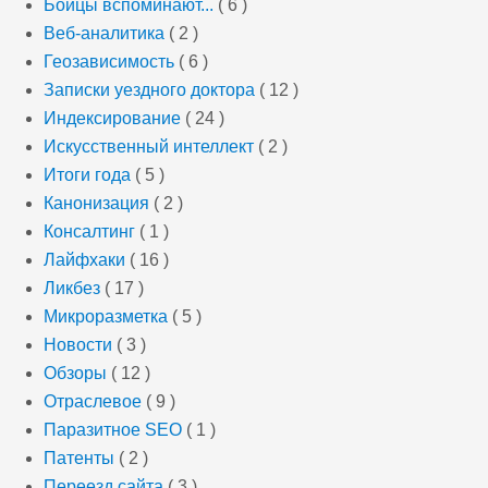
Бойцы вспоминают...
( 6 )
Веб-аналитика
( 2 )
Геозависимость
( 6 )
Записки уездного доктора
( 12 )
Индексирование
( 24 )
Искусственный интеллект
( 2 )
Итоги года
( 5 )
Канонизация
( 2 )
Консалтинг
( 1 )
Лайфхаки
( 16 )
Ликбез
( 17 )
Микроразметка
( 5 )
Новости
( 3 )
Обзоры
( 12 )
Отраслевое
( 9 )
Паразитное SEO
( 1 )
Патенты
( 2 )
Переезд сайта
( 3 )