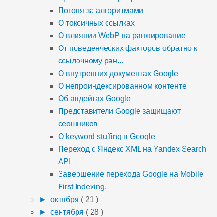
Погоня за алгоритмами
О токсичных ссылках
О влиянии WebP на ранжирование
От поведенческих факторов обратно к
ссылочному ран...
О внутренних документах Google
О непроиндексированном контенте
Об апдейтах Google
Представители Google защищают
сеошников
О keyword stuffing в Google
Переход с Яндекс XML на Yandex Search
API
Завершение перехода Google на Mobile
First Indexing.
►
октября
( 21 )
►
сентября
( 28 )