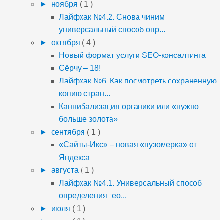
►
ноября
( 1 )
Лайфхак №4.2. Снова чиним
универсальный способ опр...
►
октября
( 4 )
Новый формат услуги SEO-консалтинга
Сёрчу – 18!
Лайфхак №6. Как посмотреть сохраненную
копию стран...
Каннибализация органики или «нужно
больше золота»
►
сентября
( 1 )
«Сайты-Икс» – новая «пузомерка» от
Яндекса
►
августа
( 1 )
Лайфхак №4.1. Универсальный способ
определения гео...
►
июля
( 1 )