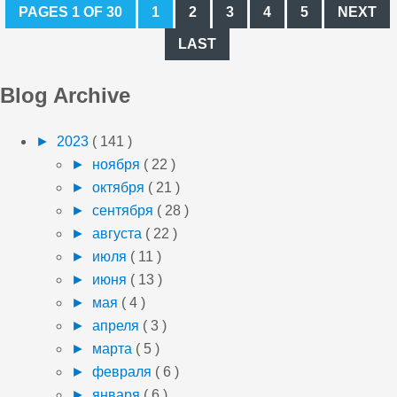
PAGES 1 OF 30
1
2
3
4
5
NEXT
LAST
Blog Archive
►
2023
( 141 )
►
ноября
( 22 )
►
октября
( 21 )
►
сентября
( 28 )
►
августа
( 22 )
►
июля
( 11 )
►
июня
( 13 )
►
мая
( 4 )
►
апреля
( 3 )
►
марта
( 5 )
►
февраля
( 6 )
►
января
( 6 )