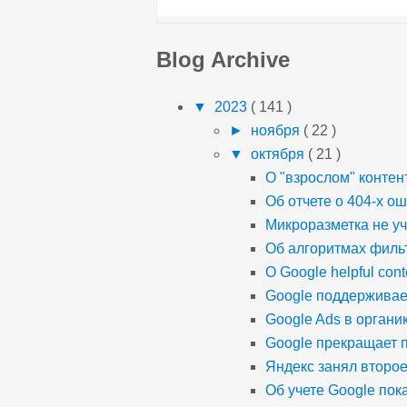
Blog Archive
▼
2023
( 141 )
►
ноября
( 22 )
▼
октября
( 21 )
О "взрослом" контен
Об отчете о 404-х о
Микроразметка не у
Об алгоритмах фильт
О Google helpful cont
Google поддерживает
Google Ads в органи
Google прекращает 
Яндекс занял второ
Об учете Google пока