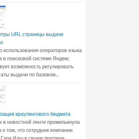
тры URL страницы выдачи
а
 использования операторов языка
а в поисковой системе Яндекс
вует возможность регулировать
таты выдачи по базовом...
зация краулингового бюджета
х в новостной ленте промелькнула
а о том, что сотрудник компании
 Гэри Илш в своем твиттере