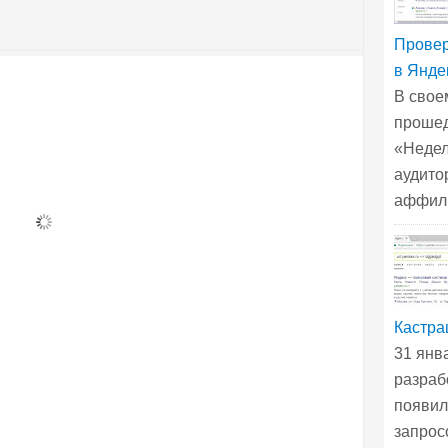
Провер
в Янде
В свое
прошед
«Недел
аудито
аффили
Кастра
31 янв
разраб
появил
запрос