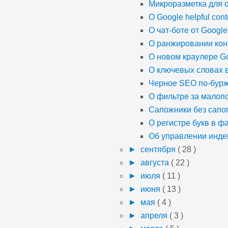
Микроразметка для о
О Google helpful cont
О чат-боте от Google
О ранжировании кон
О новом краулере Go
О ключевых словах 
Черное SEO по-бурж
О фильтре за малоп
Сапожники без сапо
О регистре букв в фа
Об управлении инде
►
сентября
( 28 )
►
августа
( 22 )
►
июля
( 11 )
►
июня
( 13 )
►
мая
( 4 )
►
апреля
( 3 )