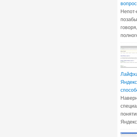
вопрос
Непот-
позабы
говоря
полного
Лайфха
Яндекс
способ
Наверн
специа
поняти
Яндексе