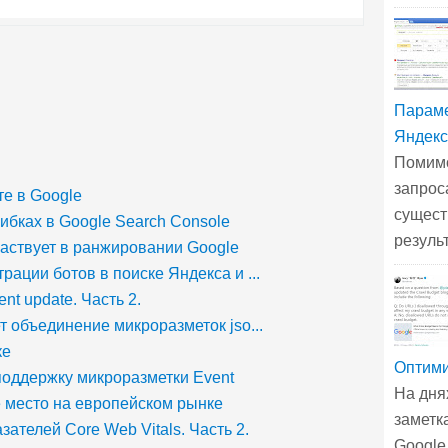
Параме
Яндекс
Помимо
запрос
те в Google
сущест
шибках в Google Search Console
резуль
частвует в ранжировании Google
рации ботов в поиске Яндекса и ...
ent update. Часть 2.
 объединение микроразметок jso...
ке
Оптими
поддержку микроразметки Event
На дня
е место на европейском рынке
заметк
зателей Core Web Vitals. Часть 2.
Google