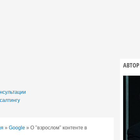
АВТОР
онсультации
салтингу
ия
»
Google
»
О "взрослом" контенте в