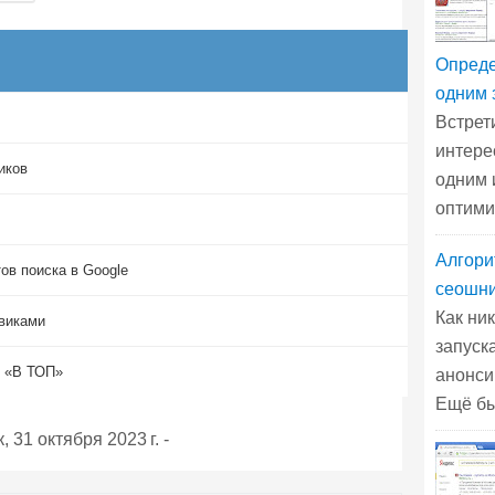
Опреде
одним 
Встрет
интере
иков
одним 
оптими
Алгори
ов поиска в Google
сеошни
Как ни
виками
запуск
и «В ТОП»
анонси
Ещё бы
, 31 октября 2023 г.
-