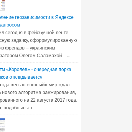
ление геозависимости в Яндексе
запросом
ил сегодня в фейсбучной ленте
сную задачку, сфоррмулированную
из френдов – украинским
затором Олегом Саламахой – ...
тм «Королёв» - очередная порка
ков откладывается
когда весь «сеошный» мир ждал
а нового алгоритма ранжирования,
рованного на 22 августа 2017 года.
, подобные ан...