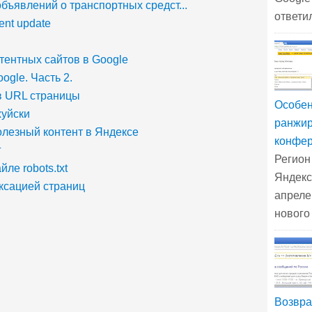
бъявлений о транспортных средст...
ответил
ent update
тентных сайтов в Google
ogle. Часть 2.
в URL страницы
Особен
уйски
ранжир
олезный контент в Яндексе
конфер
г
Регион
йле robots.txt
Яндекс
ксацией страниц
апреле
нового
Возвра