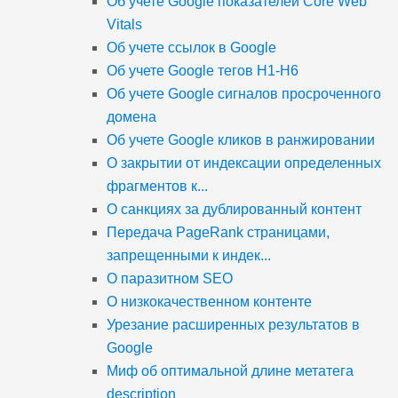
Об учете Google показателей Core Web
Vitals
Об учете ссылок в Google
Об учете Google тегов H1-H6
Об учете Google сигналов просроченного
домена
Об учете Google кликов в ранжировании
О закрытии от индексации определенных
фрагментов к...
О санкциях за дублированный контент
Передача PageRank страницами,
запрещенными к индек...
О паразитном SEO
О низкокачественном контенте
Урезание расширенных результатов в
Google
Миф об оптимальной длине метатега
description