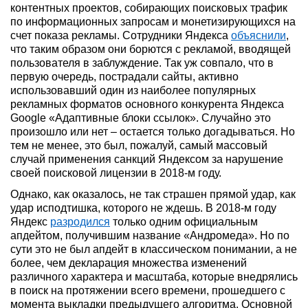
контентных проектов, собирающих поисковых трафик
по информационных запросам и монетизирующихся на
счет показа рекламы. Сотрудники Яндекса
объяснили
,
что таким образом они борются с рекламой, вводящей
пользователя в заблуждение. Так уж совпало, что в
первую очередь, пострадали сайты, активно
использовавший один из наиболее популярных
рекламных форматов основного конкурента Яндекса
Google «Адаптивные блоки ссылок». Случайно это
произошло или нет – остается только догадываться. Но
тем не менее, это был, пожалуй, самый массовый
случай применения санкций Яндексом за нарушение
своей поисковой лицензии в 2018-м году.
Однако, как оказалось, не так страшен прямой удар, как
удар исподтишка, которого не ждешь. В 2018-м году
Яндекс
разродился
только одним официальным
апдейтом, получившим название «Андромеда». Но по
сути это не был апдейт в классическом понимании, а не
более, чем декларация множества изменений
различного характера и масштаба, которые внедрялись
в поиск на протяжении всего времени, прошедшего с
момента выкладки предыдущего алгоритма. Основной