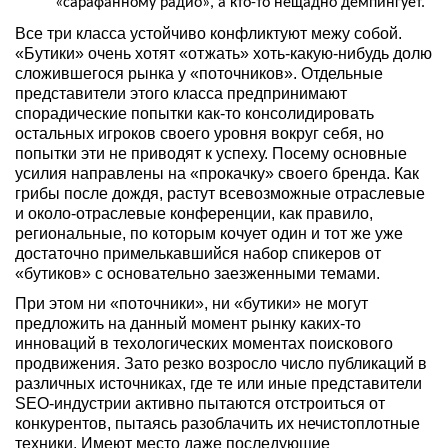
«сарафанному радио», а кто-то нещадно демпингует.
Все три класса устойчиво конфликтуют межу собой.
«Бутики» очень хотят «отжать» хоть-какую-нибудь долю
сложившегося рынка у «поточников». Отдельные
представители этого класса предпринимают
спорадические попытки как-то консолидировать
остальных игроков своего уровня вокруг себя, но
попытки эти не приводят к успеху. Посему основные
усилия направлены на «прокачку» своего бренда. Как
грибы после дождя, растут всевозможные отраслевые
и около-отраслевые конференции, как правило,
региональные, по которым кочует один и тот же уже
достаточно примелькавшийся набор спикеров от
«бутиков» с основательно заезженными темами.
При этом ни «поточники», ни «бутики» не могут
предложить на данный момент рынку каких-то
инноваций в техологических моментах поискового
продвижения. Зато резко возросло число публикаций в
различных источниках, где те или иные представители
SEO-индустрии активно пытаются отстроиться от
конкурентов, пытаясь разоблачить их нечистоплотные
техники. Имеют место даже последующие