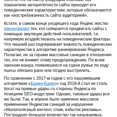
показателю авторитетности сайта приходят его
поведенческие характеристики, которые обозначаются
как «востребованность сайта аудиторией».
Кстати, в самом конце уходящего года Яндекс жестко
предупредил
тех, кто собирается продвигать сайты с
помощью эмуляции действий пользователей, т.е.
напрямую воздействовать на поведенческие факторы.
Что лишний раз подчеркивает важность поведенческих
характеристик в алгоритме ранжировании Яндекса.
Полагаю, не за горами массовые санкции в отношении
тех, кто не внимет этому предупреждению. По всем
законам жанра, появившееся на сцене ружье по ходу
пьесы обязано рано или поздно выстрелить.
По сравнению с 2017-м годом с его нашумевшим
алгоритмом «
Баден-Баден
» год 2018-й стал не столь
богат на прямые удары со стороны Яндекса по
позициям SEO-индустрии. Однако, таковые удары все
же были. Так, в апреле было замечено массовое
применение Яндексом санкций за нарушение
«Малополезный контент, спам, избыток рекламы».
Пострадало большое количество так называемых,