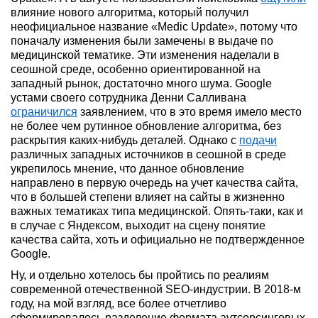
влияние нового алгоритма, который получил
неофициальное название «Medic Update», потому что
поначалу изменения были замечены в выдаче по
медицинской тематике. Эти изменения наделали в
сеошной среде, особенно ориентированной на
западный рынок, достаточно много шума. Google
устами своего сотрудника Денни Салливана
ограничился
заявлением, что в это время имело место
не более чем рутинное обновление алгоритма, без
раскрытия каких-нибудь деталей. Однако с
подачи
различных западных источников в сеошной в среде
укрепилось мнение, что данное обновление
направлено в первую очередь на учет качества сайта,
что в большей степени влияет на сайты в жизненно
важных тематиках типа медицинской. Опять-таки, как и
в случае с Яндексом, выходит на сцену понятие
качества сайта, хоть и официально не подтвержденное
Google.
Ну, и отдельно хотелось бы пройтись по реалиям
современной отечественной SEO-индустрии. В 2018-м
году, на мой взгляд, все более отчетливо
сформировалось разделение формата аутсорсинговых