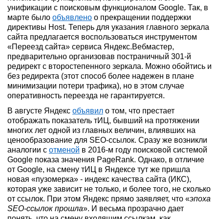
унификации с поисковым функционалом Google. Так, в
марте было
объявлено
о прекращении поддержки
директивы Host. Теперь для указания главного зеркала
сайта предлагается воспользоваться инструментом
«Переезд сайта» сервиса Яндекс.Вебмастер,
предварительно организовав постраничный 301-й
редирект с второстепенного зеркала. Можно обойтись и
без редиректа (этот способ более надежен в плане
минимизации потери трафика), но в этом случае
оперативность переезда не гарантируется.
В августе Яндекс
объявил
о том, что престает
отображать показатель тИЦ, бывший на протяжении
многих лет одной из главных величин, влиявших на
ценообразование для SEO-ссылок. Сразу же возникли
аналогии с
отменой
в 2016-м году поисковой системой
Google показа значения PageRank. Однако, в отличие
от Google, на смену тИЦ в Яндексе тут же пришла
новая «пузомерка» - индекс качества сайта (ИКС),
которая уже зависит не только, и более того, не сколько
от ссылок. При этом Яндекс прямо заявляет, что «
эпоха
SEO-ссылок прошла
». И весьма прозрачно дает
понять, что на смену входящим ссылкам, как