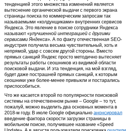
тенденцией этого множества изменений является
вытеснение органической выдачи с первого экрана
страницы поиска по коммерческим запросам так
называемыми «колдунщиками» внутренних сервисов
Яндекса. Это явление в поиске сотрудники Яндекса
называют «
улучшенной интеграцией с другими
сервисами Яндекса
». А по факту отечественная SEO-
индустрия получила весьма чувствительный, хоть и
непрямой, удар с совсем другой стороны. Вместо
прямых санкций Яндекс просто методично вытесняет
результаты работы сеошников из видимой области
поисковой выдачи. И эта тенденция, на мой взгляд,
будет даже пострашней прямых санкций, к которым
сеошники уже более-менее привыкли и постарались
приспособиться.
Что же касается второй по популярности поисковой
системы на отечественном рынке – Google – то тут,
пожалуй, можно выделить два основных момента в
2018-м году. В июле Google официально
анонсировал
введение фактора скорости загрузки страницы в
мобильном поиске, получившее название «Speed
Update». А в августе пользователи поисковика
ощутили