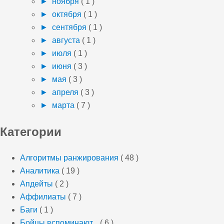
►
ноября
( 1 )
►
октября
( 1 )
►
сентября
( 1 )
►
августа
( 1 )
►
июля
( 1 )
►
июня
( 3 )
►
мая
( 3 )
►
апреля
( 3 )
►
марта
( 7 )
Категории
Алгоритмы ранжирования
( 48 )
Аналитика
( 19 )
Апдейты
( 2 )
Аффилиаты
( 7 )
Баги
( 1 )
Бойцы вспоминают...
( 6 )