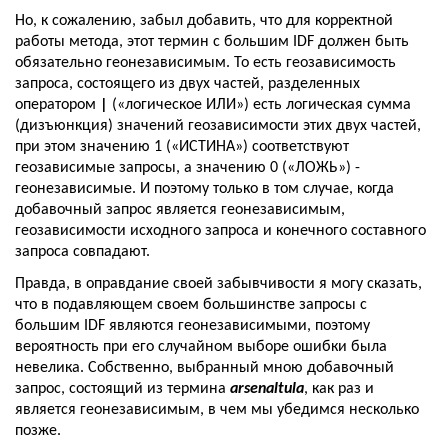
Но, к сожалению, забыл добавить, что для корректной 
работы метода, этот термин с большим IDF должен быть 
обязательно геонезависимым. То есть геозависимость 
запроса, состоящего из двух частей, разделенных 
оператором 
|
 («логическое ИЛИ») есть логическая сумма 
(дизъюнкция) значений геозависимости этих двух частей, 
при этом значению 1 («ИСТИНА») соответствуют 
геозависимые запросы, а значению 0 («ЛОЖЬ») - 
геонезависимые. И поэтому только в том случае, когда 
добавочный запрос является геонезависимым, 
геозависимости исходного запроса и конечного составного 
запроса совпадают.
Правда, в оправдание своей забывчивости я могу сказать, 
что в подавляющем своем большинстве запросы с 
большим IDF являются геонезависимыми, поэтому 
вероятность при его случайном выборе ошибки была 
невелика. 
Собственно, выбранный мною добавочный 
запрос, состоящий из термина 
arsenaltula
, как раз и 
является геонезависимым, в чем мы убедимся несколько 
позже.