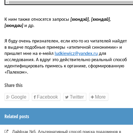
К ним также относятся запросы 
[хюндэй]
, 
[хюндай]
, 
[хюндаи]
 и др.
Я буду очень признателен, если кто-то из читателей найдет 
в выдаче подобные примеры «атипичной синонимии» и 
пришлет мне на е-мейл 
ludkiewicz@yandex.ru
 для 
исследования. А вдруг это действительно реальный способ 
идентифицировать примесь к органике, сформированную 
«Палехом».
Share this
Google
Facebook
Twitter
More
Related posts
Лайфхак №5. Альтернативный способ поиска поддоменов в