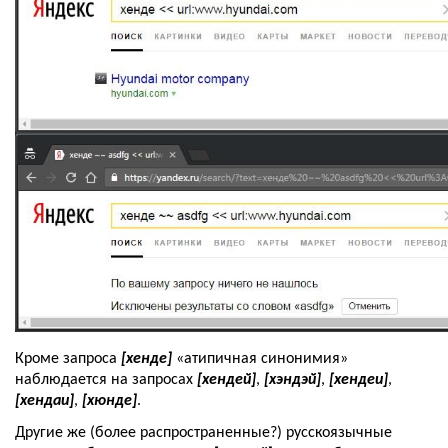
Кроме запроса 
[хенде]
 «атипичная синонимия» 
наблюдается на запросах 
[хендей]
, 
[хэндэй]
, 
[хендеи]
,
[хендаи]
,
 [хюнде]
. 
Другие же (более распространенные?) русскоязычные 