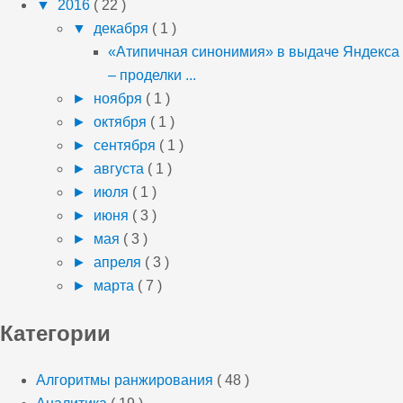
▼
2016
( 22 )
▼
декабря
( 1 )
«Атипичная синонимия» в выдаче Яндекса
– проделки ...
►
ноября
( 1 )
►
октября
( 1 )
►
сентября
( 1 )
►
августа
( 1 )
►
июля
( 1 )
►
июня
( 3 )
►
мая
( 3 )
►
апреля
( 3 )
►
марта
( 7 )
Категории
Алгоритмы ранжирования
( 48 )